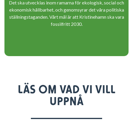
Det ska utvecklas inom ramarna för ekologisk, social och
ekonomisk hållbarhet, och genomsyrar det våra politiska
ställningstaganden. Vårt mål är att Kristinehamn ska vara
fossilfritt 2030.
LÄS OM VAD VI VILL
UPPNÅ